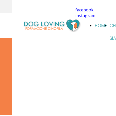
facebook
instagram
HOME
CH
SI
"
UN PROGETTO
UNICO, CONCRETO
E INNOVATIVO,
VICINO ALLE
ESIGENZE DELLE
PERSONE
."