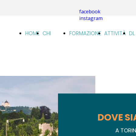
facebook
instagram
HOME
CHI
FORMAZIONE
ATTIVITÀ
DL
SIAMO
CORSI
AR
STAGE
DOVE S
A TORI