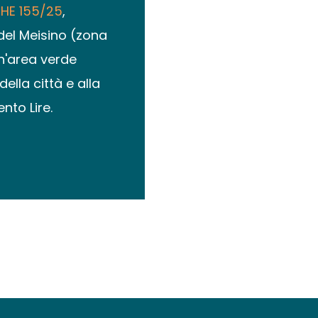
CHE 155/25
,
 del Meisino (zona
un'area verde
della città e alla
nto Lire.