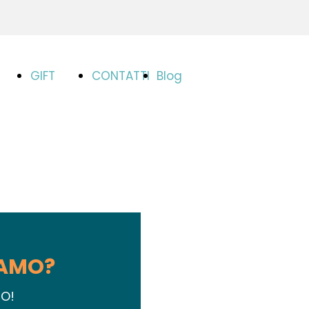
GIFT
CONTATTI
Blog
EA
CARD
IAMO?
N
O!